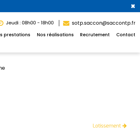
×
Jeudi : 08h00 - 18h00
sotp.saccon@saccontp.fr
s prestations
Nos réalisations
Recrutement
Contact
me
Lotissement