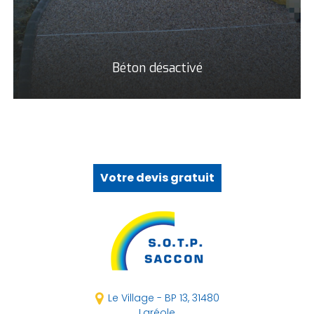
Béton désactivé
Votre devis gratuit
Le Village - BP 13,
31480
Laréole