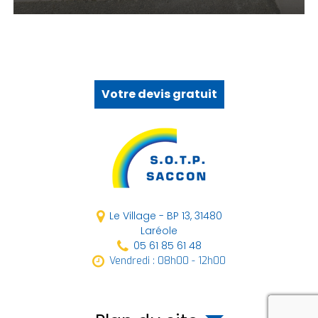
Votre devis gratuit
Le Village - BP 13,
31480
Laréole
05 61 85 61 48
Vendredi : 08h00 - 12h00
reca