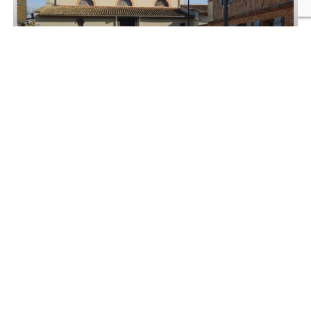
Aménagement place de l'église
Votre devis gratuit
Le Village - BP 13,
31480
Laréole