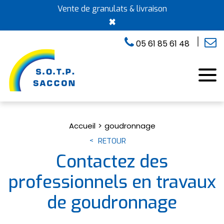
Vente de granulats & livraison
×
05 61 85 61 48
Accueil
goudronnage
RETOUR
Contactez des
professionnels en travaux
de goudronnage