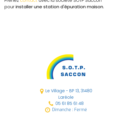
Prenez
contact
avec la société SOTP Saccon
pour
installer une station d'épuration maison
.
Le Village - BP 13,
31480
Laréole
05 61 85 61 48
Dimanche : Fermé